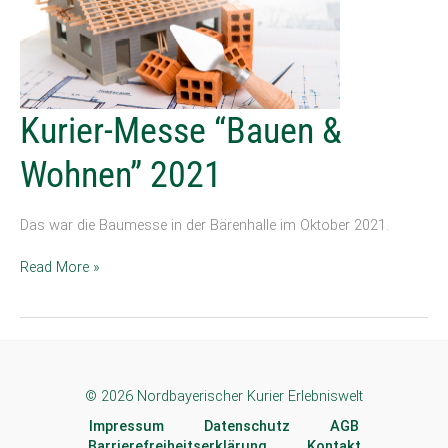
Kurier-
Kurier-Messe “Bauen &
Messe
“Bauen
Wohnen” 2021
&
Wohnen”
2021
Das war die Baumesse in der Bärenhalle im Oktober 2021.
Read More »
© 2026 Nordbayerischer Kurier Erlebniswelt
Impressum
Datenschutz
AGB
Barrierefreiheitserklärung
Kontakt