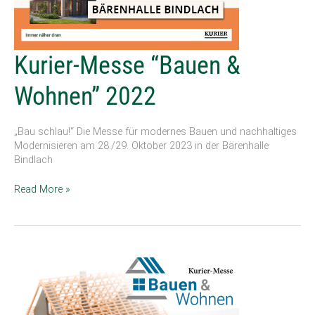
Kurier-
Kurier-Messe “Bauen &
Messe
“Bauen
Wohnen” 2022
&
Wohnen”
2022
„Bau schlau!“ Die Messe für modernes Bauen und nachhaltiges
Modernisieren am 28./29. Oktober 2023 in der Bärenhalle
Bindlach
Read More »