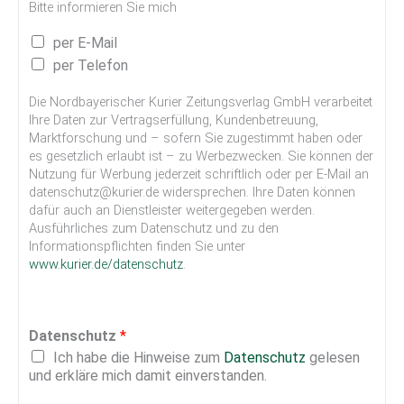
Bitte informieren Sie mich
W
per E-Mail
e
per Telefon
r
b
Die Nordbayerischer Kurier Zeitungsverlag GmbH verarbeitet
e
Ihre Daten zur Vertragserfüllung, Kundenbetreuung,
e
Marktforschung und – sofern Sie zugestimmt haben oder
i
es gesetzlich erlaubt ist – zu Werbezwecken. Sie können der
n
Nutzung für Werbung jederzeit schriftlich oder per E-Mail an
w
datenschutz@kurier.de widersprechen. Ihre Daten können
i
dafür auch an Dienstleister weitergegeben werden.
l
Ausführliches zum Datenschutz und zu den
l
Informationspflichten finden Sie unter
l
www.kurier.de/datenschutz
.
i
g
u
n
Datenschutz
*
g
Ich habe die Hinweise zum
Datenschutz
gelesen
und erkläre mich damit einverstanden.