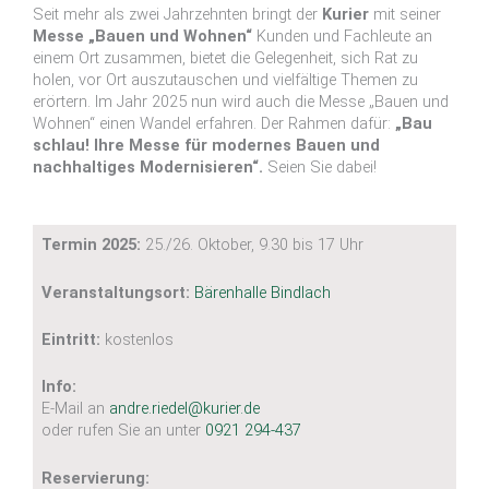
Seit mehr als zwei Jahrzehnten bringt der
Kurier
mit seiner
Messe „Bauen und Wohnen“
Kunden und Fachleute an
einem Ort zusammen, bietet die Gelegenheit, sich Rat zu
holen, vor Ort auszutauschen und vielfältige Themen zu
erörtern. Im Jahr 2025 nun wird auch die Messe „Bauen und
Wohnen“ einen Wandel erfahren. Der Rahmen dafür:
„Bau
schlau! Ihre Messe für modernes Bauen und
nachhaltiges Modernisieren“.
Seien Sie dabei!
Termin 2025:
25./26. Oktober, 9.30 bis 17 Uhr
Veranstaltungsort:
Bärenhalle Bindlach
Eintritt:
kostenlos
DearFlip: lädt... PDF 16% ...
Info:
E-Mail an
andre.riedel@kurier.de
oder rufen Sie an unter
0921 294-437
Reservierung: