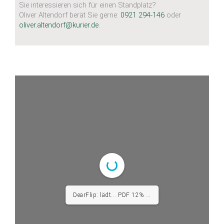
Sie interessieren sich für einen Standplatz?
Oliver Altendorf berät Sie gerne:
0921 294-146
oder
oliver.altendorf@kurier.de
.