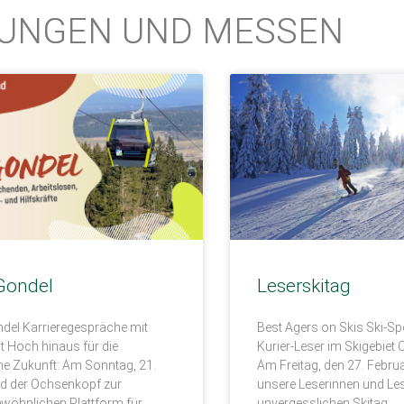
TUNGEN UND MESSEN
Gondel
Leserskitag
del Karrieregespräche mit
Best Agers on Skis Ski-Spe
t Hoch hinaus für die
Kurier-Leser im Skigebiet
he Zukunft: Am Sonntag, 21.
Am Freitag, den 27. Februa
rd der Ochsenkopf zur
unsere Leserinnen und Le
wöhnlichen Plattform für
unvergesslichen Skitag