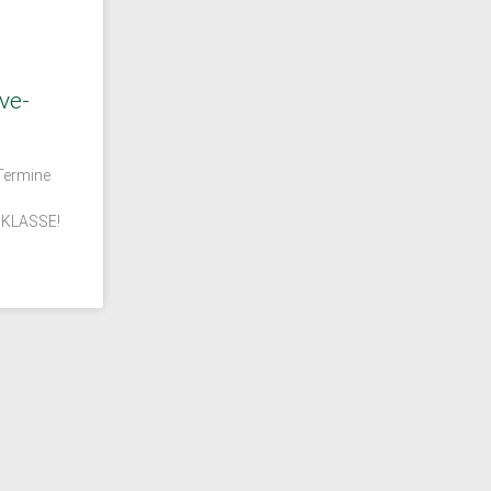
ve-
 Termine
t KLASSE!