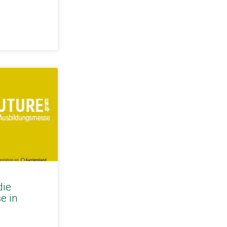
die
e in