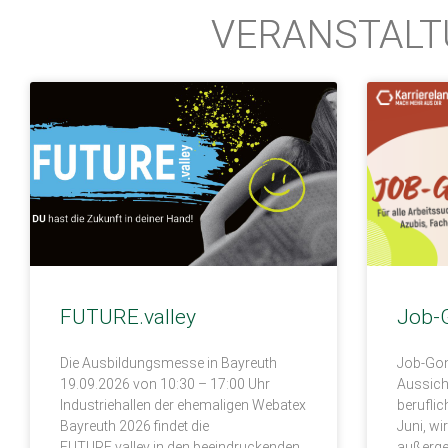
VERANSTAL
FUTURE.valley
Job-
Die Ausbildungsmesse in Bayreuth
Job-Gon
19.09.2026 von 10:30 – 17:00 Uhr
Aussich
Industriehallen der ehemaligen Webatex
beruflic
Bayreuth 2026 findet die
Juni, wi
FUTURE.valley in den beeindruckenden
außerge