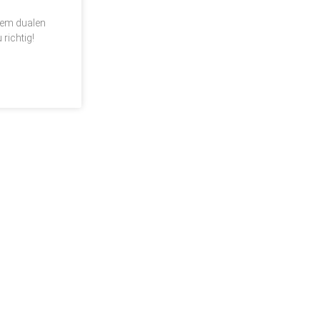
m
nem dualen
 richtig!