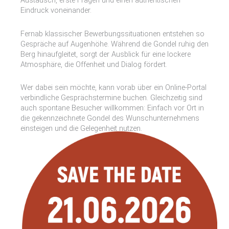
Eindruck voneinander.
Fernab klassischer Bewerbungssituationen entstehen so
Gespräche auf Augenhöhe. Während die Gondel ruhig den
Berg hinaufgleitet, sorgt der Ausblick für eine lockere
Atmosphäre, die Offenheit und Dialog fördert.
Wer dabei sein möchte, kann vorab über ein Online-Portal
verbindliche Gesprächstermine buchen. Gleichzeitig sind
auch spontane Besucher willkommen: Einfach vor Ort in
die gekennzeichnete Gondel des Wunschunternehmens
einsteigen und die Gelegenheit nutzen.
Teilnehmende Unternehmen