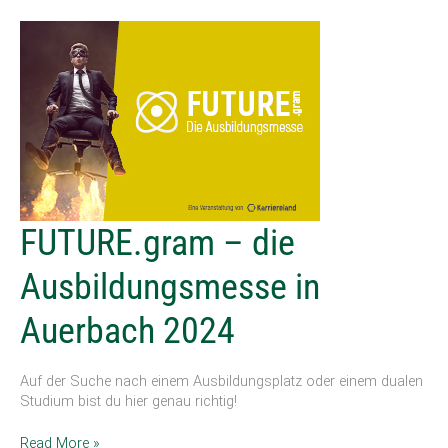
FUTURE.gram
FUTURE.gram – die
–
die
Ausbildungsmesse in
Ausbildungsmesse
in
Auerbach 2024
Auerbach
2024
Auf der Suche nach einem Ausbildungsplatz oder einem dualen
Studium bist du hier genau richtig!
Read More »