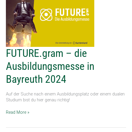
FUTURE.gram
FUTURE.gram – die
–
die
Ausbildungsmesse in
Ausbildungsmesse
in
Bayreuth 2024
Bayreuth
2024
Auf der Suche nach einem Ausbildungsplatz oder einem dualen
Studium bist du hier genau richtig!
Read More »