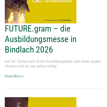
FUTURE.gram
FUTURE.gram – die
–
die
Ausbildungsmesse in
Ausbildungsmesse
in
Bindlach 2026
Bindlach
2026
Auf der Suche nach einem Ausbildungsplatz oder einem dualen
Studium bist du hier genau richtig!
Read More »