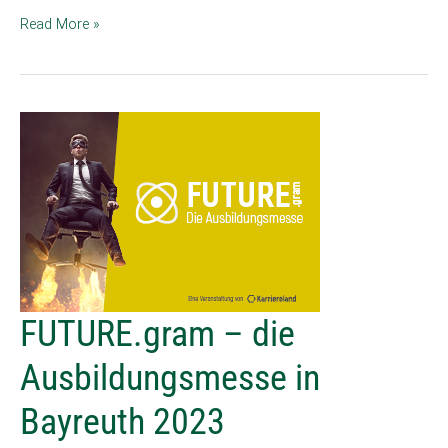
Read More »
FUTURE.gram
FUTURE.gram – die
–
die
Ausbildungsmesse in
Ausbildungsmesse
in
Bayreuth 2023
Bayreuth
2023