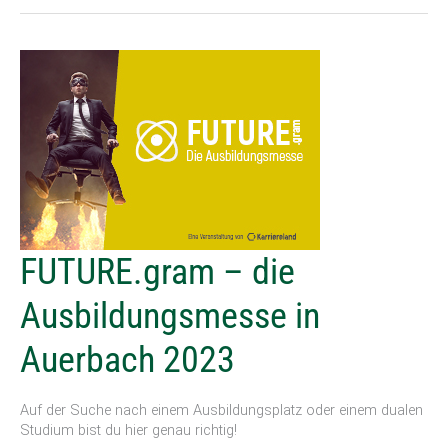
FUTURE.gram
FUTURE.gram – die
–
die
Ausbildungsmesse in
Ausbildungsmesse
in
Auerbach 2023
Auerbach
2023
Auf der Suche nach einem Ausbildungsplatz oder einem dualen
Studium bist du hier genau richtig!