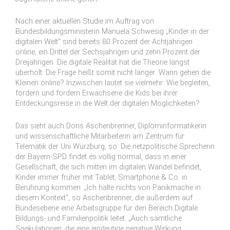
Nach einer aktuellen Studie im Auftrag von
Bundesbildungsministerin Manuela Schwesig „Kinder in der
digitalen Welt“ sind bereits 80 Prozent der Achtjährigen
online, ein Drittel der Sechsjährigen und zehn Prozent der
Dreijährigen. Die digitale Realität hat die Theorie längst
überholt. Die Frage heißt somit nicht länger: Wann gehen die
Kleinen online? Inzwischen lautet sie vielmehr: Wie begleiten,
fördern und fordern Erwachsene die Kids bei ihrer
Entdeckungsreise in die Welt der digitalen Möglichkeiten?
Das sieht auch Doris Aschenbrenner, Diplominformatikerin
und wissenschaftliche Mitarbeiterin am Zentrum für
Telematik der Uni Würzburg, so. Die netzpolitische Sprecherin
der Bayern-SPD findet es völlig normal, dass in einer
Gesellschaft, die sich mitten im digitalen Wandel befindet,
Kinder immer früher mit Tablet, Smartphone & Co. in
Berührung kommen. „Ich halte nichts von Panikmache in
diesem Kontext“, so Aschenbrenner, die außerdem auf
Bundesebene eine Arbeitsgruppe für den Bereich Digitale
Bildungs- und Familienpolitik leitet. „Auch sämtliche
Spekulationen, die eine eindeutige negative Wirkung