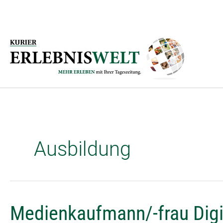
Zum
Inhalt
springen
Ausbildung
Medienkaufmann/-
Medienkaufmann/-frau Digit
frau