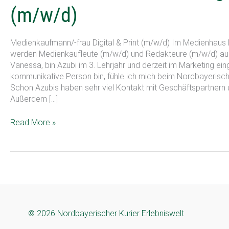
Digital
(m/w/d)
und
Print
(m/w/d)
Medienkaufmann/-frau Digital & Print (m/w/d) Im Medienhaus 
werden Medienkaufleute (m/w/d) und Redakteure (m/w/d) aus
Vanessa, bin Azubi im 3. Lehrjahr und derzeit im Marketing ein
kommunikative Person bin, fühle ich mich beim Nordbayerisch
Schon Azubis haben sehr viel Kontakt mit Geschäftspartnern 
Außerdem […]
Read More »
© 2026 Nordbayerischer Kurier Erlebniswelt