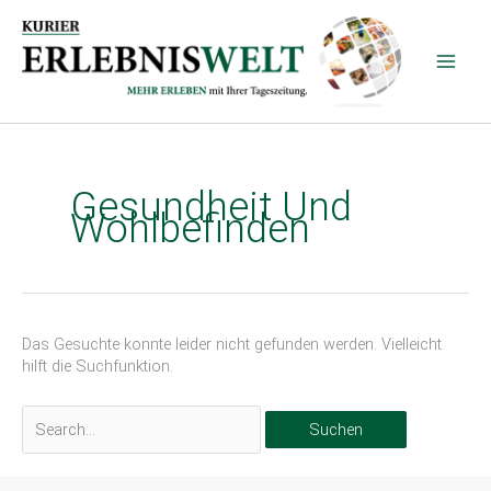
Zum
Inhalt
springen
Suchen
nach:
Gesundheit Und
Wohlbefinden
Das Gesuchte konnte leider nicht gefunden werden. Vielleicht
hilft die Suchfunktion.