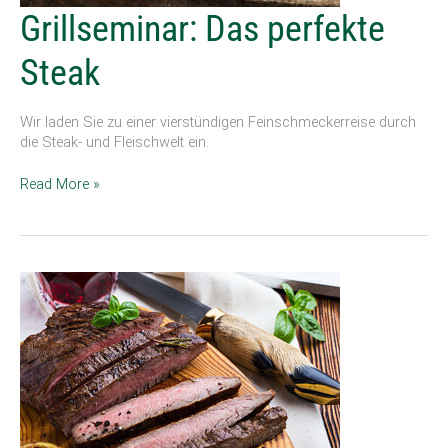
Grillseminar:
Grillseminar: Das perfekte
Das
perfekte
Steak
Steak
Wir laden Sie zu einer vierstündigen Feinschmeckerreise durch
die Steak- und Fleischwelt ein.
Read More »