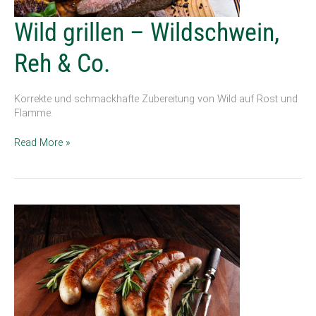
Wild
Wild grillen – Wildschwein,
grillen
–
Reh & Co.
Wildschwein,
Reh
&
Korrekte und schmackhafte Zubereitung von Wild auf Rost und
Co.
Flamme.
Read More »