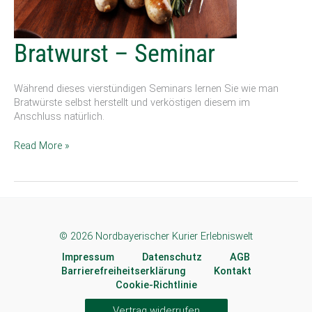
Bratwurst
Bratwurst – Seminar
–
Seminar
Während dieses vierstündigen Seminars lernen Sie wie man
Bratwürste selbst herstellt und verköstigen diesem im
Anschluss natürlich.
Read More »
© 2026 Nordbayerischer Kurier Erlebniswelt
Impressum
Datenschutz
AGB
Barrierefreiheitserklärung
Kontakt
Cookie-Richtlinie
Vertrag widerrufen